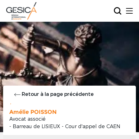
Trouver le bon avocat
grâce
au réseau GESICA
en France
ou dans le monde
Retour à la page précédente
Amélie POISSON
Avocat associé
- Barreau de LISIEUX - Cour d'appel de CAEN