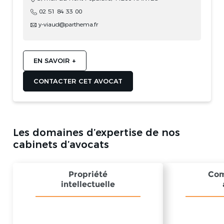
02 51 84 33 00
y-viaud@parthema.fr
EN SAVOIR +
CONTACTER CET AVOCAT
Les domaines d’expertise de nos
cabinets d’avocats
Propriété
Com
intellectuelle