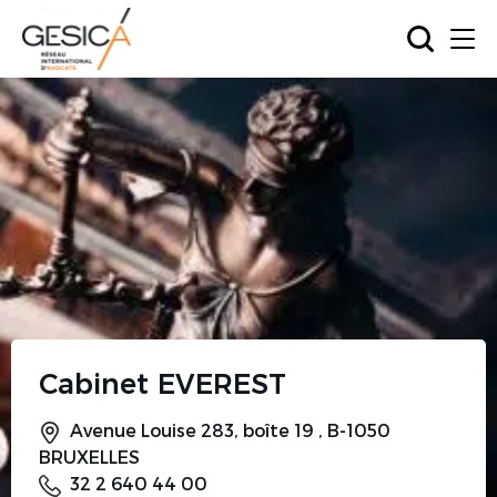
Trouver le bon avocat
grâce
au réseau GESICA
en France ou dans le
monde
Cabinet EVEREST
Avenue Louise 283, boîte 19 , B-1050
BRUXELLES
32 2 640 44 00