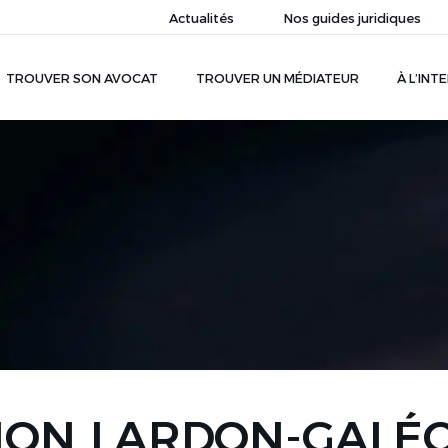
Actualités
Nos guides juridiques
TROUVER SON AVOCAT
TROUVER UN MÉDIATEUR
À L’INT
cat grâce
au
France ou
GNON LARDON-GALÉ