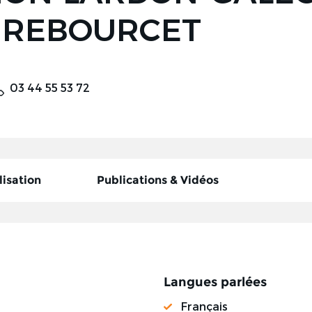
 REBOURCET
03 44 55 53 72
lisation
Publications & Vidéos
Langues parlées
Français