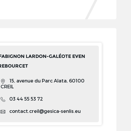
: FABIGNON LARDON-GALÉOTE EVEN
REBOURCET
15, avenue du Parc Alata, 60100
CREIL
03 44 55 53 72
contact.creil@gesica-senlis.eu