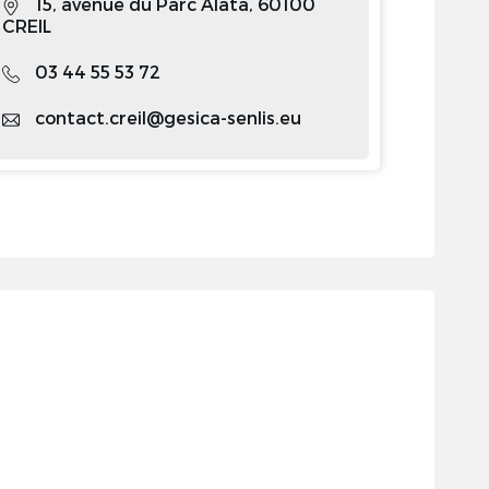
15, avenue du Parc Alata, 60100
CREIL
03 44 55 53 72
contact.creil@gesica-senlis.eu