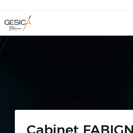
Trouver le bon avo
réseau GESICA
en 
dans le monde
Cabinet FABI